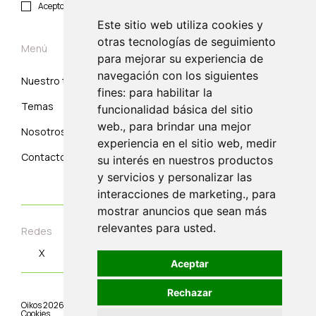
Acepto política de privacidad y protección de datos.
Este sitio web utiliza cookies y
otras tecnologías de seguimiento
Menú
para mejorar su experiencia de
navegación con los siguientes
Nuestro trabajo
Suscribirse
fines: para habilitar la
Temas
Correo electrónico
funcionalidad básica del sitio
web., para brindar una mejor
Nosotros
experiencia en el sitio web, medir
Contacto
su interés en nuestros productos
y servicios y personalizar las
interacciones de marketing., para
mostrar anuncios que sean más
relevantes para usted.
Redes
X
Instagram
Linkedin
Youtube
Aceptar
Rechazar
Oikos
2026
©.
Aviso Legal
|
Condiciones de Uso
|
Política de privacidad.
|
Cookies