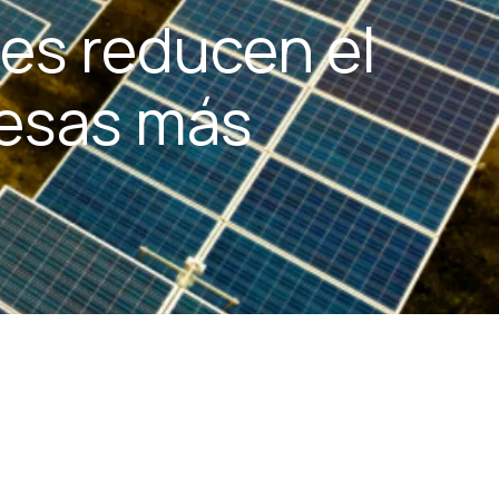
tes reducen el
resas más