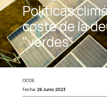
Políticas cli
coste de la d
"verdes"
OCDE
Fecha:
26 Junio 2023