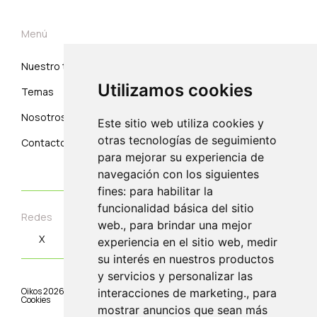
Menú
Nuestro trabajo
Suscribirse
Utilizamos cookies
Temas
Correo electrónico
Nosotros
Este sitio web utiliza cookies y
otras tecnologías de seguimiento
Contacto
para mejorar su experiencia de
navegación con los siguientes
fines: para habilitar la
funcionalidad básica del sitio
Redes
web., para brindar una mejor
X
Instagram
Linkedin
Youtube
experiencia en el sitio web, medir
su interés en nuestros productos
y servicios y personalizar las
Oikos
2026
©.
Aviso Legal
|
Condiciones de Uso
|
Política de privacidad.
|
interacciones de marketing., para
Cookies
mostrar anuncios que sean más