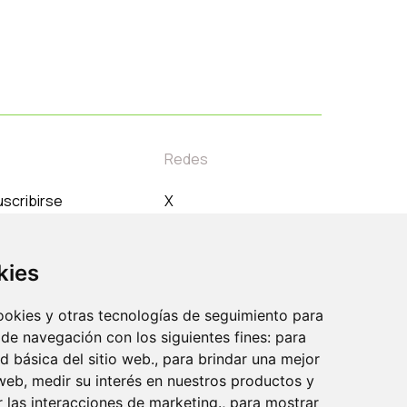
Redes
scribirse
X
orreo electrónico
Instagram
Linkedin
kies
Youtube
cookies y otras tecnologías de seguimiento para
 de navegación con los siguientes fines: para
ad básica del sitio web., para brindar una mejor
 web, medir su interés en nuestros productos y
r las interacciones de marketing., para mostrar