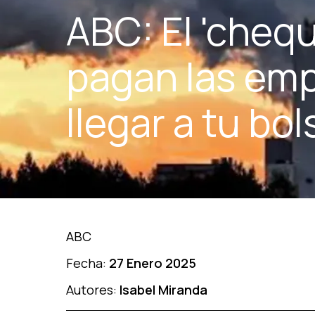
ABC: El 'chequ
pagan las em
llegar a tu bols
ABC
Fecha:
27 Enero 2025
Autores:
Isabel Miranda