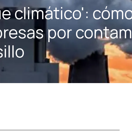
e climático': cómo
presas por contam
illo