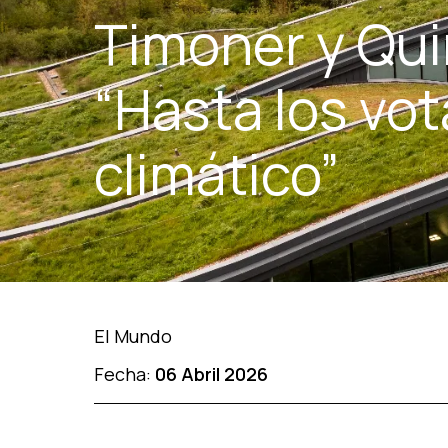
Timoner y Qui
“Hasta los vo
climático”
El Mundo
Fecha:
06 Abril 2026