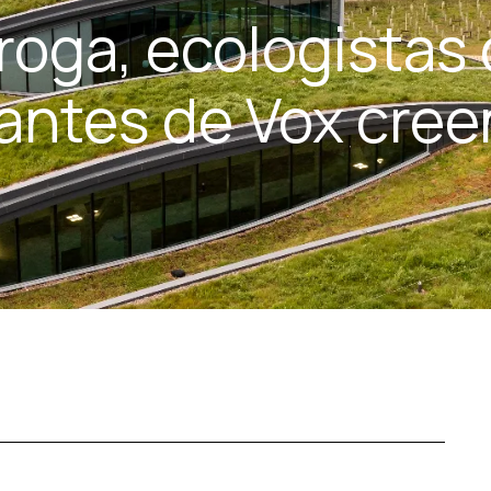
roga, ecologistas
tantes de Vox cree