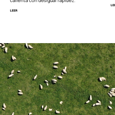
calienta con desigual rapidez.
LE
LEER