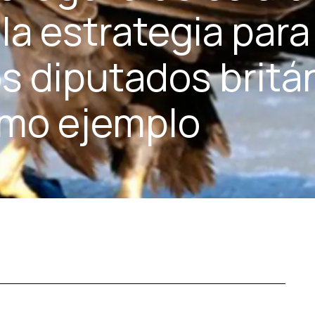
la estrategia para 
os diputados britá
omo ejemplo