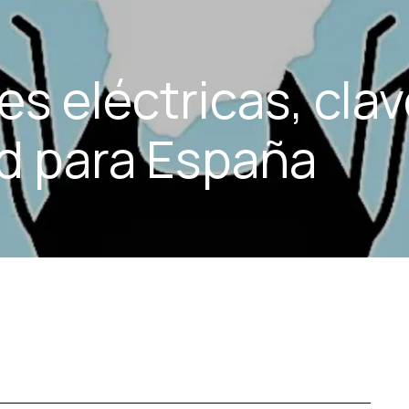
es eléctricas, clav
d para España