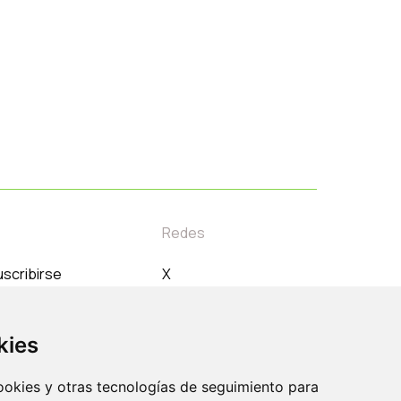
Redes
scribirse
X
orreo electrónico
Instagram
Linkedin
kies
Youtube
cookies y otras tecnologías de seguimiento para