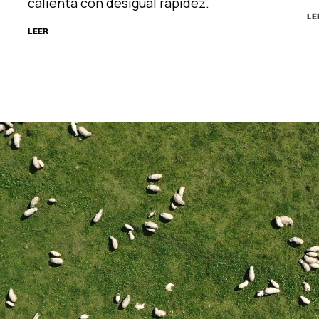
calienta con desigual rapidez.
LE
LEER