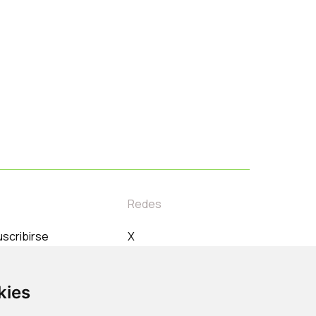
Redes
scribirse
X
orreo electrónico
Instagram
Linkedin
kies
Youtube