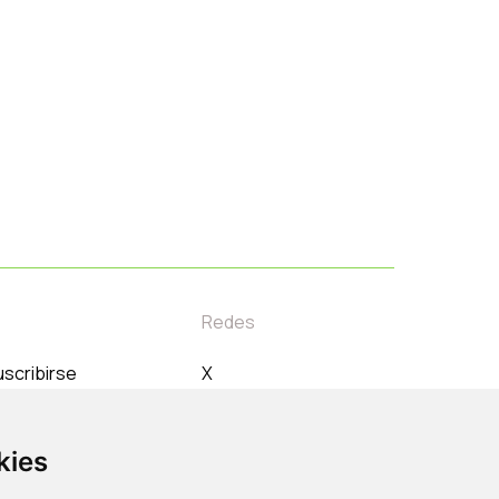
Redes
scribirse
X
orreo electrónico
Instagram
Linkedin
kies
Youtube