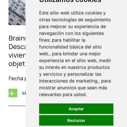
Este sitio web utiliza cookies y
otras tecnologías de seguimiento
para mejorar su experiencia de
navegación con los siguientes
Brains Real Estate News:
fines: para habilitar la
Descarbonizando 4 millones de
funcionalidad básica del sitio
viviendas para triplicar los
web., para brindar una mejor
experiencia en el sitio web, medir
objetivos para 2030
su interés en nuestros productos
y servicios y personalizar las
Fecha publicación:
07 Marzo 2025
interacciones de marketing., para
mostrar anuncios que sean más
LEER MÁS
relevantes para usted.
Aceptar
Rechazar