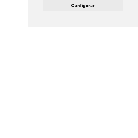
Configurar
Corresponsables: España podría
perder más de cuatro puntos de