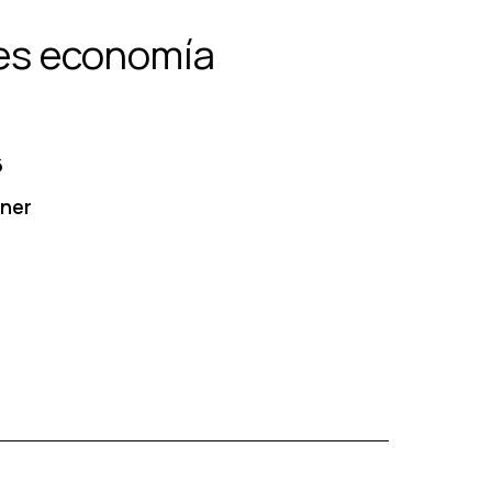
 es economía
6
oner