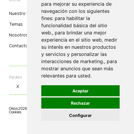
para mejorar su experiencia de
navegación con los siguientes
Nuestro trabajo
Suscribirse
fines: para habilitar la
Temas
Correo electrónico
funcionalidad básica del sitio
web., para brindar una mejor
Nosotros
experiencia en el sitio web, medir
Contacto
su interés en nuestros productos
y servicios y personalizar las
interacciones de marketing., para
mostrar anuncios que sean más
relevantes para usted.
Redes
X
Instagram
Linkedin
Youtube
Aceptar
Rechazar
Oikos
2026
©.
Aviso Legal
|
Condiciones de Uso
|
Política de privacidad
|
Cookies
Configurar